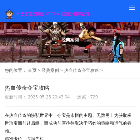
To
na
您的位置：
首页
>
经典案例
>
热血传奇夺宝攻略
>
热血传奇夺宝攻略
更新时间： 2025-05-25 20:43:04
浏览：729
在热血传奇的恢弘世界中，夺宝是永恒的主题。无数勇士为获取稀
世珍宝而前赴后继，而成功与否往往取决于巧妙的策略和运气的眷
顾。
精准卡位，占据先机