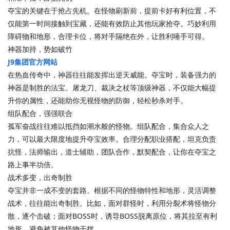
夺宝的关键在于抢占先机。在怪物刷新前，提前卡好有利位置，不
仅能第一时间接触到宝藏，还能有效防止其他玩家抢夺。巧妙利用
障碍物和地形，合理卡位，将对手隔绝在外，让胜利唾手可得。
神器加持，势如破竹
J9集团官方网站
在热血传奇中，神器往往能发挥出逆天威能。夺宝时，装备强力的
神器是制胜的法宝。屠龙刀、裁决之杖等顶级神器，不仅能大幅提
升你的属性，还能助你无视怪物的防御，轻松秒杀对手。
组队配合，强强联合
孤军奋战往往难以抵挡如潮水般的怪物。组队配合，集合众人之
力，可以最大限度地提升夺宝效率。合理分配职业搭配，坦克负责
抗怪，法师输出，道士辅助，团队合作，默契配合，让你在夺宝之
路上事半功倍。
战术多变，出奇制胜
夺宝并非一成不变的套路。根据不同的怪物特性和地形，灵活调整
战术，往往能出奇制胜。比如，面对群怪时，利用分裂术将怪物分
散，逐个击破；面对BOSS时，诱导BOSS脱离原位，将其拉至有利
地形，避免被其他怪物干扰。