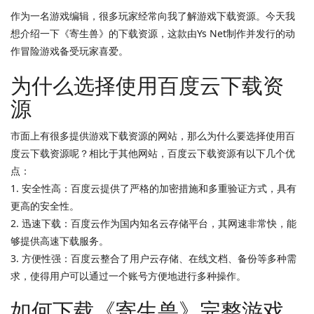
作为一名游戏编辑，很多玩家经常向我了解游戏下载资源。今天我
想介绍一下《寄生兽》的下载资源，这款由Ys Net制作并发行的动
作冒险游戏备受玩家喜爱。
为什么选择使用百度云下载资
源
市面上有很多提供游戏下载资源的网站，那么为什么要选择使用百
度云下载资源呢？相比于其他网站，百度云下载资源有以下几个优
点：
1. 安全性高：百度云提供了严格的加密措施和多重验证方式，具有
更高的安全性。
2. 迅速下载：百度云作为国内知名云存储平台，其网速非常快，能
够提供高速下载服务。
3. 方便性强：百度云整合了用户云存储、在线文档、备份等多种需
求，使得用户可以通过一个账号方便地进行多种操作。
如何下载《寄生兽》完整游戏