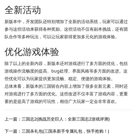
全新活动
新版本中，开发团队还特别增加了全新的活动系统，玩家可以通过
参与这些活动来获得各种奖励。这些活动不仅有副本挑战，还有团
队合作等多种玩法，可以让玩家获得更加多元化的游戏体验。
优化游戏体验
除了以上的全新内容，新版本还对游戏进行了多方面的优化，包括
游戏操作流畅度的提高、bug处理、界面风格等多方面的改进。这
些优化可以为玩家提供更加流畅、稳定、便捷的游戏体验。
总体来看，新版本的三国斩在内容上增加了很多全新元素，同时还
对游戏进行了多方面的优化。这些改进不仅丰富了游戏内容，更重
要的是提高了游戏的可玩性，相信广大玩家一定会非常喜欢。
上一篇：三国志2(挑战历史巨人：全新三国志2游戏评测)
下一篇：三国杀礼包(三国杀新手专属礼包，快手抢购！)