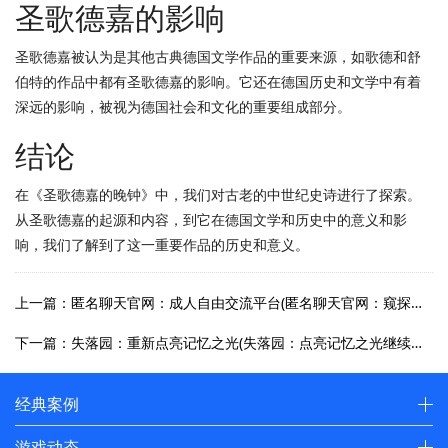
圣歌德嘉的影响
圣歌德嘉被认为是其他古典德国文学作品的重要来源，如歌德和舒
伯特的作品中都有圣歌德嘉的影响。它还在德国历史和文学中有着
深远的影响，被视为德国社会和文化的重要组成部分。
结论
在《圣歌德嘉的晚钟》中，我们对古老的中世纪史诗进行了探索。
从圣歌德嘉的起源和内容，到它在德国文学和历史中的意义和影
响，我们了解到了这一重要作品的历史和意义。
上一篇：匿名聊天官网：成人自由交流平台(匿名聊天官网：窥探成人自由交流世界)
下一篇：失落园：重新点亮记忆之光(失落园：点亮记忆之光继续闪耀)
经典案例
游戏动态