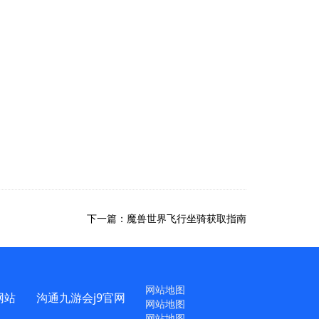
下一篇：魔兽世界飞行坐骑获取指南
网站地图
网站
沟通九游会j9官网
网站地图
网站地图