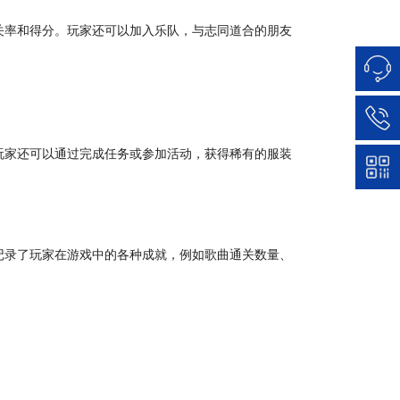
关率和得分。玩家还可以加入乐队，与志同道合的朋友
玩家还可以通过完成任务或参加活动，获得稀有的服装
记录了玩家在游戏中的各种成就，例如歌曲通关数量、