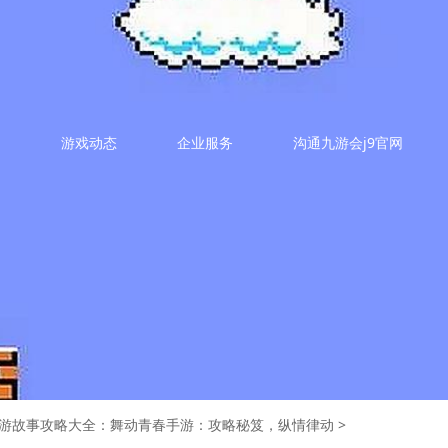
例
游戏动态
企业服务
沟通九游会j9官网
手游故事攻略大全：舞动青春手游：攻略秘笈，纵情律动
>