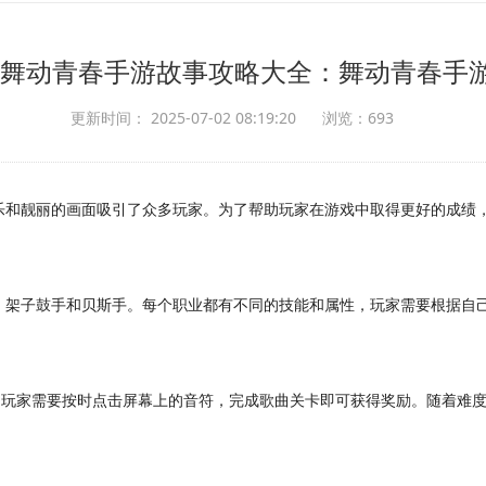
-舞动青春手游故事攻略大全：舞动青春手
更新时间： 2025-07-02 08:19:20
浏览：693
乐和靓丽的画面吸引了众多玩家。为了帮助玩家在游戏中取得更好的成绩
、架子鼓手和贝斯手。每个职业都有不同的技能和属性，玩家需要根据自
。玩家需要按时点击屏幕上的音符，完成歌曲关卡即可获得奖励。随着难