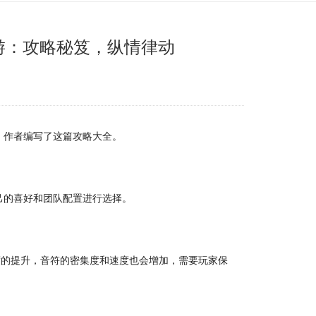
游：攻略秘笈，纵情律动
，作者编写了这篇攻略大全。
己的喜好和团队配置进行选择。
度的提升，音符的密集度和速度也会增加，需要玩家保