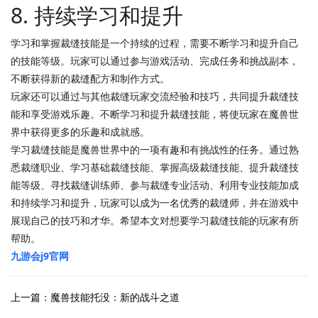
8. 持续学习和提升
学习和掌握裁缝技能是一个持续的过程，需要不断学习和提升自己
的技能等级。玩家可以通过参与游戏活动、完成任务和挑战副本，
不断获得新的裁缝配方和制作方式。
玩家还可以通过与其他裁缝玩家交流经验和技巧，共同提升裁缝技
能和享受游戏乐趣。不断学习和提升裁缝技能，将使玩家在魔兽世
界中获得更多的乐趣和成就感。
学习裁缝技能是魔兽世界中的一项有趣和有挑战性的任务。通过熟
悉裁缝职业、学习基础裁缝技能、掌握高级裁缝技能、提升裁缝技
能等级、寻找裁缝训练师、参与裁缝专业活动、利用专业技能加成
和持续学习和提升，玩家可以成为一名优秀的裁缝师，并在游戏中
展现自己的技巧和才华。希望本文对想要学习裁缝技能的玩家有所
帮助。
九游会j9官网
上一篇：魔兽技能托没：新的战斗之道