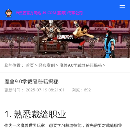
To
na
您的位置：
首页
>
经典案例
>
魔兽9.0学裁缝秘籍揭秘
>
魔兽9.0学裁缝秘籍揭秘
更新时间： 2025-07-19 08:21:01
浏览：692
1. 熟悉裁缝职业
作为一名魔兽世界玩家，想要学习裁缝技能，首先需要对裁缝职业