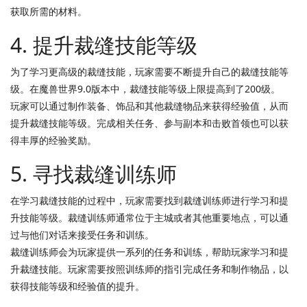
获取所需的材料。
4. 提升裁缝技能等级
为了学习更高级的裁缝技能，玩家需要不断提升自己的裁缝技能等
级。在魔兽世界9.0版本中，裁缝技能等级上限提高到了200级。
玩家可以通过制作装备、饰品和其他裁缝物品来获得经验值，从而
提升裁缝技能等级。完成相关任务、参与副本和击败首领也可以获
得丰厚的经验奖励。
5. 寻找裁缝训练师
在学习裁缝技能的过程中，玩家需要找到裁缝训练师进行学习和提
升技能等级。裁缝训练师通常位于主城或者其他重要地点，可以通
过与他们对话来接受任务和训练。
裁缝训练师会为玩家提供一系列的任务和训练，帮助玩家学习和提
升裁缝技能。玩家需要按照训练师的指引完成任务和制作物品，以
获得技能等级和经验值的提升。