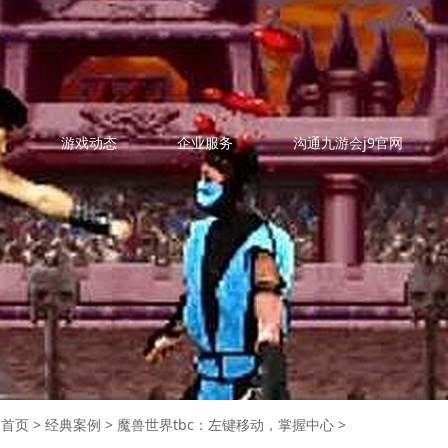
例
游戏动态
企业服务
沟通九游会j9官网
：
首页
>
经典案例
>
魔兽世界tbc：左键移动，掌握中心
>