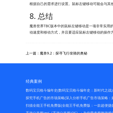
根据自己的需求进行设置。鼠标左键移动可能会与其
8. 总结
魔兽世界TBC版本中的鼠标左键移动是一项非常实
动速度和移动方式，并且要适应鼠标左键移动的操作
上一篇：魔兽9.2：探寻飞行坐骑的奥秘
经典案例
数码宝贝格斗编年史(数码宝贝格斗编年史：新时代之战)
探究手机广告的市场策略(深入分析手机广告市场策略：
扫描全能王手机免费版(全能王手机免费版：一款超便捷
手游公益服ios(《手游公益服iOS》：为你带来极致游戏