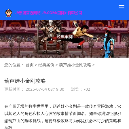
To
na
您的位置：
首页
>
经典案例
>
葫芦娃小金刚攻略
>
葫芦娃小金刚攻略
更新时间： 2025-07-04 08:19:30
浏览：702
在广阔无垠的数字世界里，葫芦娃小金刚是一款传奇冒险游戏，它
以其迷人的角色和扣人心弦的故事情节而闻名。如果你渴望征服邪
恶葫芦山的险峻挑战，这份终极攻略将为你提供必不可少的策略和
技巧。