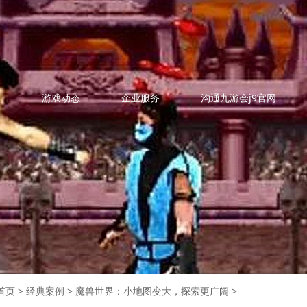
例
游戏动态
企业服务
沟通九游会j9官网
首页
>
经典案例
>
魔兽世界：小地图变大，探索更广阔
>