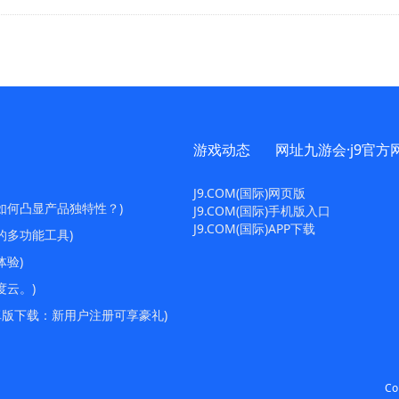
游戏动态
网址九游会·j9官方
J9.COM(国际)网页版
如何凸显产品独特性？)
J9.COM(国际)手机版入口
J9.COM(国际)APP下载
的多功能工具)
体验)
度云。)
卓版下载：新用户注册可享豪礼)
Co