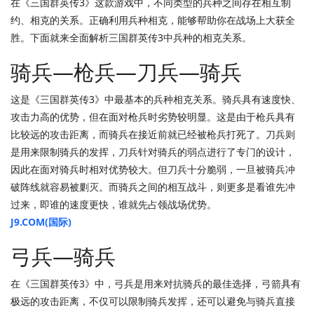
在《三国群英传3》这款游戏中，不同类型的兵种之间存在相互制
约、相克的关系。正确利用兵种相克，能够帮助你在战场上大获全
胜。下面就来全面解析三国群英传3中兵种的相克关系。
骑兵—枪兵—刀兵—骑兵
这是《三国群英传3》中最基本的兵种相克关系。骑兵具有速度快、
攻击力高的优势，但在面对枪兵时劣势较明显。这是由于枪兵具有
比较远的攻击距离，而骑兵在接近前就已经被枪兵打死了。刀兵则
是用来限制骑兵的发挥，刀兵针对骑兵的弱点进行了专门的设计，
因此在面对骑兵时相对优势较大。但刀兵十分脆弱，一旦被骑兵冲
破阵线就容易被剿灭。而骑兵之间的相互战斗，则更多是看谁先冲
过来，即谁的速度更快，谁就先占领战场优势。
J9.COM(国际)
弓兵—骑兵
在《三国群英传3》中，弓兵是用来对抗骑兵的最佳选择，弓箭具有
极远的攻击距离，不仅可以限制骑兵发挥，还可以避免与骑兵直接