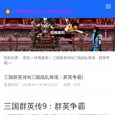
To
na
您的位置：
首页
>
经典案例
>
三国群英传9(三国战乱再现：群英争
霸)
>
三国群英传9(三国战乱再现：群英争霸)
更新时间： 2026-01-14 08:14:22
浏览：470
三国群英传9：群英争霸